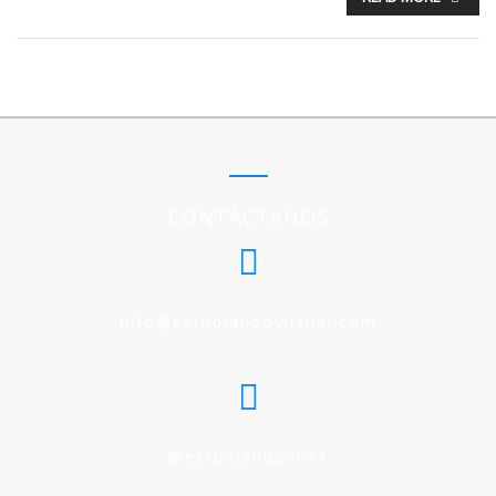
CONTÁCTANOS
info@estudiandovirtual.com
@estudiandovirt1